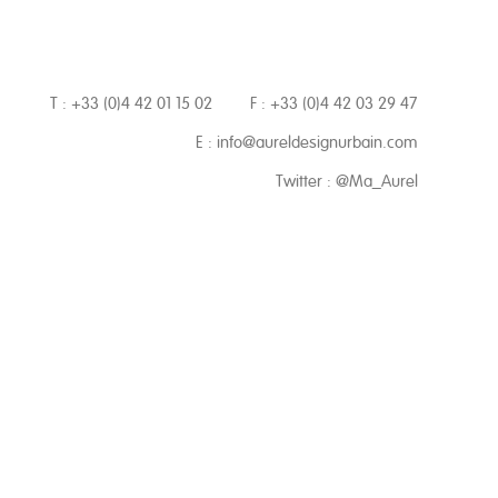
T : +33 (0)4 42 01 15 02
F : +33 (0)4 42 03 29 47
E :
info@aureldesignurbain.com
Twitter :
@Ma_Aurel